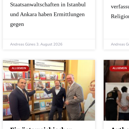
Staatsanwaltschaften in Istanbul
verfass
und Ankara haben Ermittlungen
Religio
gegen
Andreas Günes
3. August 2026
Andreas G
ALLGEMEIN
ALLGEMEIN