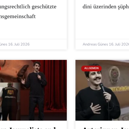
ungsrechtlich geschützte
dini üzerinden şüph
nsgemeinschaft
ünes
16. Juli 2026
Andreas Günes
16. Juli 202
ALLGEMEIN