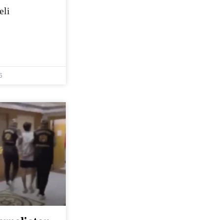
eli
6