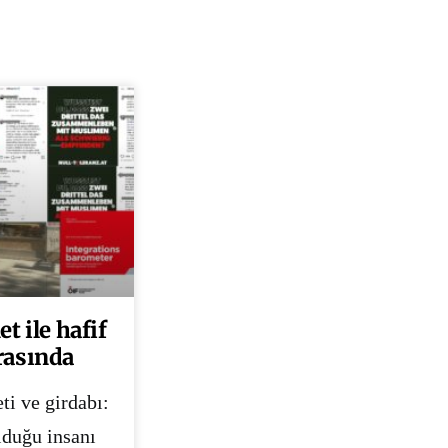
t ile hafif
rasında
ti ve girdabı:
lduğu insanı