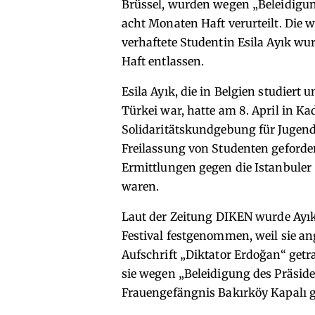
Brüssel, wurden wegen „Beleidigun
acht Monaten Haft verurteilt. Die 
verhaftete Studentin Esila Ayık wurd
Haft entlassen.
Esila Ayık, die in Belgien studiert 
Türkei war, hatte am 8. April in Ka
Solidaritätskundgebung für Jugend
Freilassung von Studenten geford
Ermittlungen gegen die Istanbule
waren.
Laut der
Zeitung DIKEN
wurde Ayık 
Festival festgenommen, weil sie an
Aufschrift „Diktator Erdoğan“ get
sie wegen „Beleidigung des Präside
Frauengefängnis Bakırköy Kapalı g