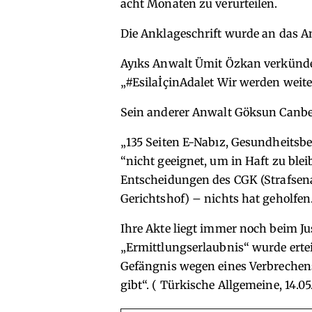
acht Monaten zu verurteilen.
Die Anklageschrift wurde an das Ana
Ayıks Anwalt Ümit Özkan verkündet
„#EsilaİçinAdalet Wir werden weite
Sein anderer Anwalt Göksun Canber
„135 Seiten E-Nabız, Gesundheitsbe
“nicht geeignet, um in Haft zu ble
Entscheidungen des CGK (Strafsena
Gerichtshof) – nichts hat geholfen
Ihre Akte liegt immer noch beim Ju
„Ermittlungserlaubnis“ wurde ertei
Gefängnis wegen eines Verbrechens
gibt“. ( Türkische Allgemeine, 14.0