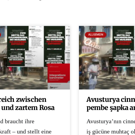
ALLGEMEIN
reich zwischen
Avusturya cinne
und zartem Rosa
pembe şapka a
d braucht ihre
Avusturya’nın cinne
raft – und stellt eine
iş gücüne muhtaç o