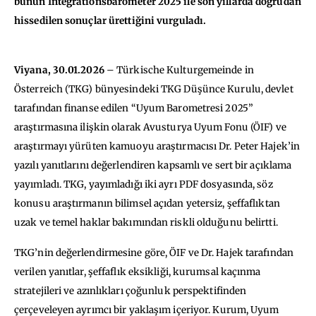
bunun Integrationsbarometer 2025 ile son yıllarda doğrudan
hissedilen sonuçlar ürettiğini vurguladı.
Viyana, 30.01.2026
– Türkische Kulturgemeinde in
Österreich (TKG) bünyesindeki TKG Düşünce Kurulu, devlet
tarafından finanse edilen “Uyum Barometresi 2025”
araştırmasına ilişkin olarak Avusturya Uyum Fonu (ÖIF) ve
araştırmayı yürüten kamuoyu araştırmacısı Dr. Peter Hajek’in
yazılı yanıtlarını değerlendiren kapsamlı ve sert bir açıklama
yayımladı. TKG, yayımladığı iki ayrı PDF dosyasında, söz
konusu araştırmanın bilimsel açıdan yetersiz, şeffaflıktan
uzak ve temel haklar bakımından riskli olduğunu belirtti.
TKG’nin değerlendirmesine göre, ÖIF ve Dr. Hajek tarafından
verilen yanıtlar, şeffaflık eksikliği, kurumsal kaçınma
stratejileri ve azınlıkları çoğunluk perspektifinden
çerçeveleyen ayrımcı bir yaklaşım içeriyor. Kurum, Uyum