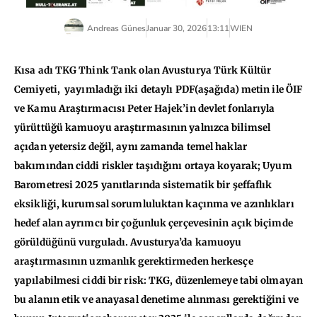
Andreas Günes
Januar 30, 2026
13:11
WIEN
Kısa adı TKG Think Tank olan Avusturya Türk Kültür
Cemiyeti,
yayımladığı iki detaylı PDF(aşağıda) metin ile ÖIF
ve Kamu Araştırmacısı Peter Hajek’in devlet fonlarıyla
yürüttüğü kamuoyu araştırmasının yalnızca bilimsel
açıdan yetersiz değil, aynı zamanda temel haklar
bakımından ciddi riskler taşıdığını ortaya koyarak; Uyum
Barometresi 2025 yanıtlarında sistematik bir şeffaflık
eksikliği, kurumsal sorumluluktan kaçınma ve azınlıkları
hedef alan ayrımcı bir çoğunluk çerçevesinin açık biçimde
görüldüğünü vurguladı. Avusturya’da kamuoyu
araştırmasının uzmanlık gerektirmeden herkesçe
yapılabilmesi ciddi bir risk: TKG, düzenlemeye tabi olmayan
bu alanın etik ve anayasal denetime alınması gerektiğini ve