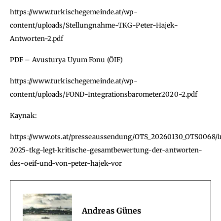
https://www.turkischegemeinde.at/wp-
content/uploads/Stellungnahme-TKG-Peter-Hajek-
Antworten-2.pdf
PDF – Avusturya Uyum Fonu (ÖIF)
https://www.turkischegemeinde.at/wp-
content/uploads/FOND-Integrationsbarometer2020-2.pdf
Kaynak:
https://www.ots.at/presseaussendung/OTS_20260130_OTS0068/i
2025-tkg-legt-kritische-gesamtbewertung-der-antworten-
des-oeif-und-von-peter-hajek-vor
Andreas Günes