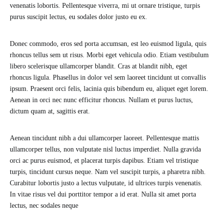
venenatis lobortis. Pellentesque viverra, mi ut ornare tristique, turpis
purus suscipit lectus, eu sodales dolor justo eu ex.
Donec commodo, eros sed porta accumsan, est leo euismod ligula, quis
rhoncus tellus sem ut risus. Morbi eget vehicula odio. Etiam vestibulum
libero scelerisque ullamcorper blandit. Cras at blandit nibh, eget
rhoncus ligula. Phasellus in dolor vel sem laoreet tincidunt ut convallis
ipsum. Praesent orci felis, lacinia quis bibendum eu, aliquet eget lorem.
Aenean in orci nec nunc efficitur rhoncus. Nullam et purus luctus,
dictum quam at, sagittis erat.
Aenean tincidunt nibh a dui ullamcorper laoreet. Pellentesque mattis
ullamcorper tellus, non vulputate nisl luctus imperdiet. Nulla gravida
orci ac purus euismod, et placerat turpis dapibus. Etiam vel tristique
turpis, tincidunt cursus neque. Nam vel suscipit turpis, a pharetra nibh.
Curabitur lobortis justo a lectus vulputate, id ultrices turpis venenatis.
In vitae risus vel dui porttitor tempor a id erat. Nulla sit amet porta
lectus, nec sodales neque