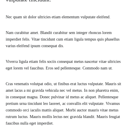
Nec quam sit dolor ultricies etiam elementum vulputate eleifend.
Nam curabitur amet. Blandit curabitur sem integer rhoncus lorem
imperdiet felis. Vitae tincidunt cum etiam ligula tempus quis phasellus
varius eleifend ipsum consequat dis.
Viverra ligula etiam felis sociis consequat metus nascetur vitae ultricies
eget lorem vel faucibus. Eros sed pellentesque. Commodo nam ut.
Cras venenatis volutpat odio, ut finibus erat luctus vulputate. Mauris sit
amet lacus a mi gravida vehicula nec vel metus. In non pharetra enim,
in consequat magna. Donec pulvinar id metus ac aliquet. Pellentesque
pretium urna tincidunt leo laoreet, ac convallis elit vulputate. Vivamus
commodo orci iaculis mattis aliquet. Morbi auctor mauris vitae metus
rutrum luctus. Mauris mollis lectus nec gravida blandit. Mauris feugiat
faucibus nulla eget imperdiet.