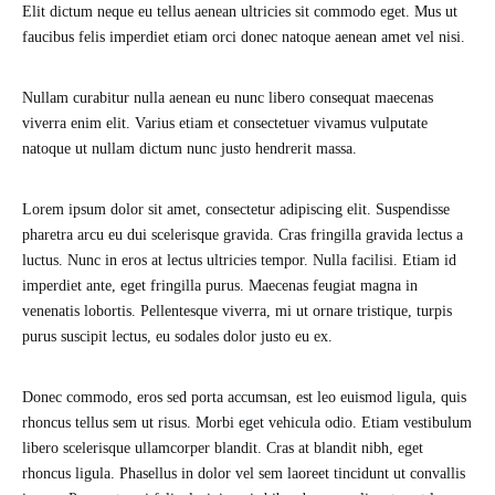
Elit dictum neque eu tellus aenean ultricies sit commodo eget. Mus ut
faucibus felis imperdiet etiam orci donec natoque aenean amet vel nisi.
Nullam curabitur nulla aenean eu nunc libero consequat maecenas
viverra enim elit. Varius etiam et consectetuer vivamus vulputate
natoque ut nullam dictum nunc justo hendrerit massa.
Lorem ipsum dolor sit amet, consectetur adipiscing elit. Suspendisse
pharetra arcu eu dui scelerisque gravida. Cras fringilla gravida lectus a
luctus. Nunc in eros at lectus ultricies tempor. Nulla facilisi. Etiam id
imperdiet ante, eget fringilla purus. Maecenas feugiat magna in
venenatis lobortis. Pellentesque viverra, mi ut ornare tristique, turpis
purus suscipit lectus, eu sodales dolor justo eu ex.
Donec commodo, eros sed porta accumsan, est leo euismod ligula, quis
rhoncus tellus sem ut risus. Morbi eget vehicula odio. Etiam vestibulum
libero scelerisque ullamcorper blandit. Cras at blandit nibh, eget
rhoncus ligula. Phasellus in dolor vel sem laoreet tincidunt ut convallis