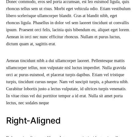
Donec commodo, eros sed porta accumsan, est leo euismod ligula, quis
rhoncus tellus sem ut risus. Morbi eget vehicula odio. Etiam vestibulum
libero scelerisque ullamcorper blandit. Cras at blandit nibh, eget
rhoncus ligula. Phasellus in dolor vel sem laoreet tincidunt ut convallis
ipsum. Praesent orci felis, lacinia quis bibendum eu, aliquet eget lorem.
Aenean in orci nec nunc efficitur rhoncus. Nullam et purus luctus,
dictum quam at, sagittis erat.
Aenean tincidunt nibh a dui ullamcorper laoreet. Pellentesque mattis
ullamcorper tellus, non vulputate nisl luctus imperdiet. Nulla gravida
orci ac purus euismod, et placerat turpis dapibus. Etiam vel tristique
turpis, tincidunt cursus neque. Nam vel suscipit turpis, a pharetra nibh.
Curabitur lobortis justo a lectus vulputate, id ultrices turpis venenatis.
In vitae risus vel dui porttitor tempor a id erat. Nulla sit amet porta
lectus, nec sodales neque
Right-Aligned