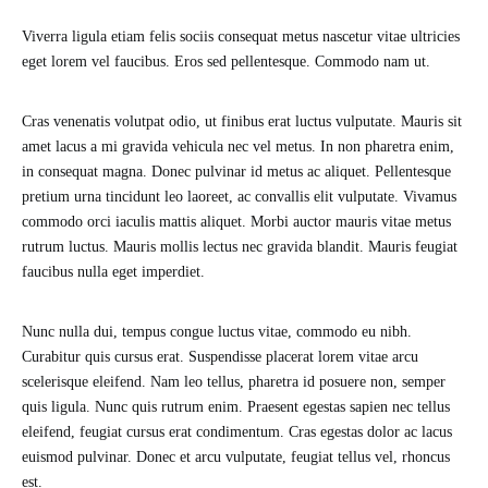
Viverra ligula etiam felis sociis consequat metus nascetur vitae ultricies
eget lorem vel faucibus. Eros sed pellentesque. Commodo nam ut.
Cras venenatis volutpat odio, ut finibus erat luctus vulputate. Mauris sit
amet lacus a mi gravida vehicula nec vel metus. In non pharetra enim,
in consequat magna. Donec pulvinar id metus ac aliquet. Pellentesque
pretium urna tincidunt leo laoreet, ac convallis elit vulputate. Vivamus
commodo orci iaculis mattis aliquet. Morbi auctor mauris vitae metus
rutrum luctus. Mauris mollis lectus nec gravida blandit. Mauris feugiat
faucibus nulla eget imperdiet.
Nunc nulla dui, tempus congue luctus vitae, commodo eu nibh.
Curabitur quis cursus erat. Suspendisse placerat lorem vitae arcu
scelerisque eleifend. Nam leo tellus, pharetra id posuere non, semper
quis ligula. Nunc quis rutrum enim. Praesent egestas sapien nec tellus
eleifend, feugiat cursus erat condimentum. Cras egestas dolor ac lacus
euismod pulvinar. Donec et arcu vulputate, feugiat tellus vel, rhoncus
est.