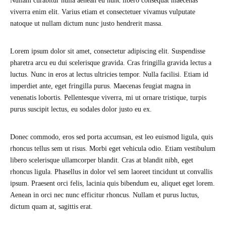
Nullam curabitur nulla aenean eu nunc libero consequat maecenas
viverra enim elit. Varius etiam et consectetuer vivamus vulputate
natoque ut nullam dictum nunc justo hendrerit massa.
Lorem ipsum dolor sit amet, consectetur adipiscing elit. Suspendisse
pharetra arcu eu dui scelerisque gravida. Cras fringilla gravida lectus a
luctus. Nunc in eros at lectus ultricies tempor. Nulla facilisi. Etiam id
imperdiet ante, eget fringilla purus. Maecenas feugiat magna in
venenatis lobortis. Pellentesque viverra, mi ut ornare tristique, turpis
purus suscipit lectus, eu sodales dolor justo eu ex.
Donec commodo, eros sed porta accumsan, est leo euismod ligula, quis
rhoncus tellus sem ut risus. Morbi eget vehicula odio. Etiam vestibulum
libero scelerisque ullamcorper blandit. Cras at blandit nibh, eget
rhoncus ligula. Phasellus in dolor vel sem laoreet tincidunt ut convallis
ipsum. Praesent orci felis, lacinia quis bibendum eu, aliquet eget lorem.
Aenean in orci nec nunc efficitur rhoncus. Nullam et purus luctus,
dictum quam at, sagittis erat.