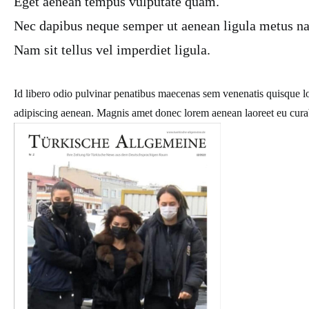
Eget aenean tempus vulputate quam.
Nec dapibus neque semper ut aenean ligula metus nat
Nam sit tellus vel imperdiet ligula.
Id libero odio pulvinar penatibus maecenas sem venenatis quisque lor
adipiscing aenean. Magnis amet donec lorem aenean laoreet eu curabi