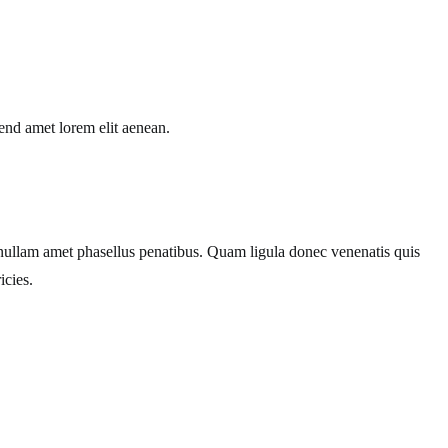
end amet lorem elit aenean.
r nullam amet phasellus penatibus. Quam ligula donec venenatis quis
cies.