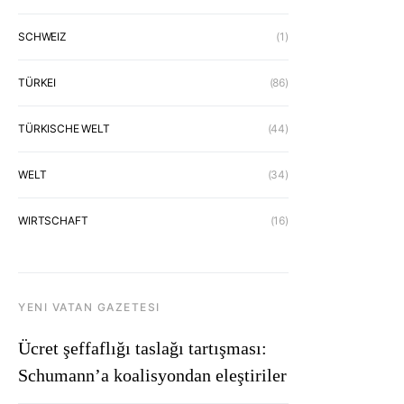
SCHWEIZ
(1)
TÜRKEI
(86)
TÜRKISCHE WELT
(44)
WELT
(34)
WIRTSCHAFT
(16)
YENI VATAN GAZETESI
Ücret şeffaflığı taslağı tartışması:
Schumann’a koalisyondan eleştiriler