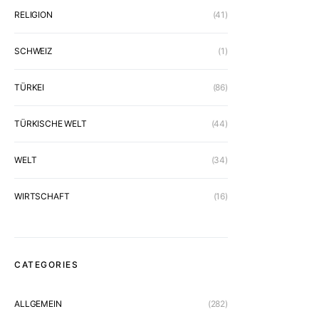
RELIGION
(41)
SCHWEIZ
(1)
TÜRKEI
(86)
TÜRKISCHE WELT
(44)
WELT
(34)
WIRTSCHAFT
(16)
CATEGORIES
ALLGEMEIN
(282)