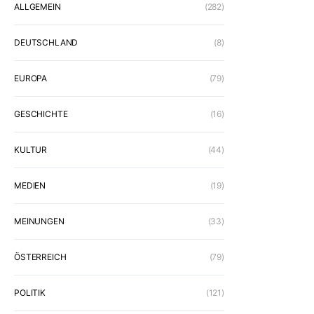
ALLGEMEIN
(282)
DEUTSCHLAND
(8)
EUROPA
(79)
GESCHICHTE
(16)
KULTUR
(44)
MEDIEN
(19)
MEINUNGEN
(33)
ÖSTERREICH
(79)
POLITIK
(121)