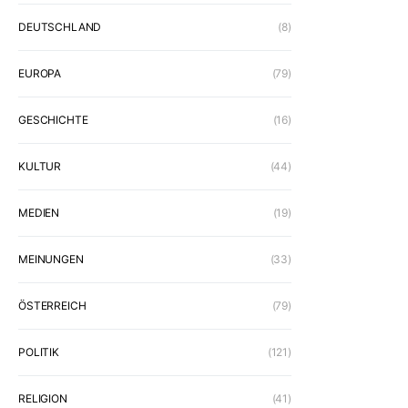
DEUTSCHLAND
(8)
EUROPA
(79)
GESCHICHTE
(16)
KULTUR
(44)
MEDIEN
(19)
MEINUNGEN
(33)
ÖSTERREICH
(79)
POLITIK
(121)
RELIGION
(41)