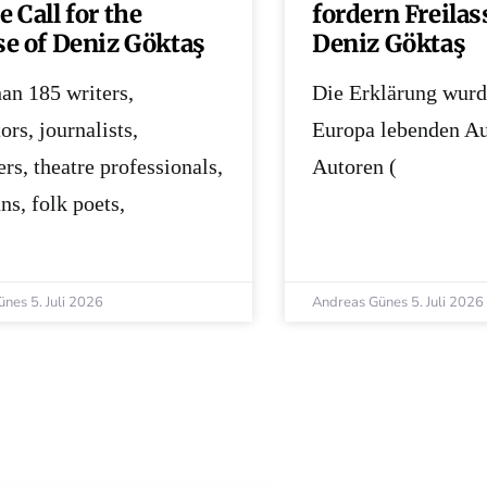
 Call for the
fordern Freila
se of Deniz Göktaş
Deniz Göktaş
an 185 writers,
Die Erklärung wurd
tors, journalists,
Europa lebenden Au
ers, theatre professionals,
Autoren (
ns, folk poets,
ünes
5. Juli 2026
Andreas Günes
5. Juli 2026