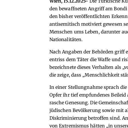
Wien, 15.12.2025-
Die Türkische Ku
den bewaffneten Angriff am Bondi 
den bisher veröffentlichten Erkennt
antisemitisch motiviert gewesen s
Menschen ums Leben, darunter auc
Nationalitäten.
Nach Angaben der Behörden griff e
entriss dem Täter die Waffe und ris
bezeichnete dieses Verhalten als „v
die zeige, dass „Menschlichkeit stä
In einer Stellungnahme sprach di
Opfer ihr tief empfundenes Beileid
rasche Genesung. Die Gemeinschaft 
jüdischen Bevölkerung sowie mit a
Diskriminierung betroffen sind. A
von Extremismus hätten „in unsere