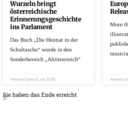
Wurzeln bringt
Europe
österreichische
Relea
Erinnerungsgeschichte
More th
ins Parlament
illustra
Das Buch „Die Heimat in der
publish
Schultasche“ wurde in den
musicia
Sonderbereich „Altösterreich“
Andreas Günes
8. Juli 2026
Andreas G
Sie haben das Ende erreicht