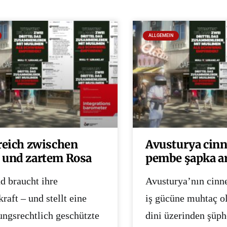
ALLGEMEIN
reich zwischen
Avusturya cinne
und zartem Rosa
pembe şapka a
d braucht ihre
Avusturya’nın cinne
raft – und stellt eine
iş gücüne muhtaç o
ungsrechtlich geschützte
dini üzerinden şüph