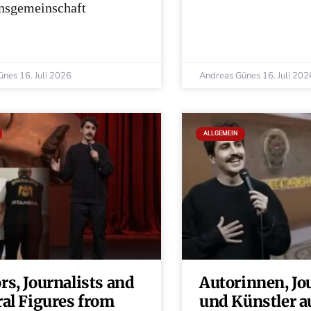
nsgemeinschaft
ünes
16. Juli 2026
Andreas Günes
16. Juli 202
ALLGEMEIN
rs, Journalists and
Autorinnen, Jo
ral Figures from
und Künstler a