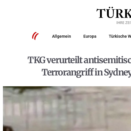
Allgemein
Europa
Türkische W
TKG verurteilt antisemitis
Terrorangriff in Sydne