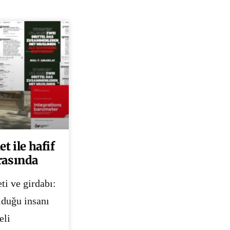
t ile hafif
rasında
ti ve girdabı:
lduğu insanı
eli