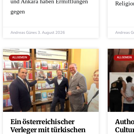
und Ankara haben Ermittlungen
Religio
gegen
Andreas Günes
3. August 2026
Andreas G
ALLGEMEIN
ALLGEMEIN
Ein österreichischer
Autho
Verleger mit türkischen
Cultu