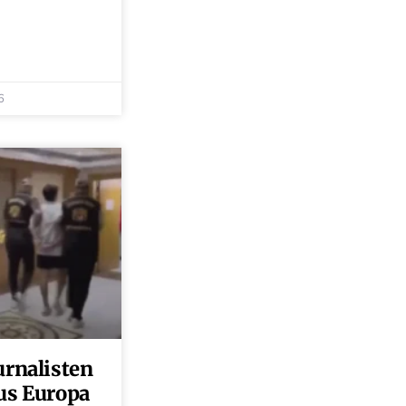
6
urnalisten
us Europa